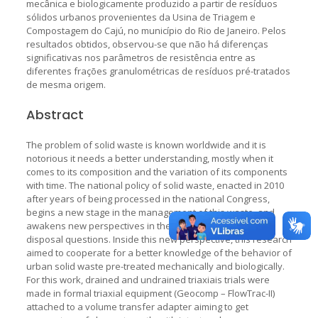
mecânica e biologicamente produzido a partir de resíduos
sólidos urbanos provenientes da Usina de Triagem e
Compostagem do Cajú, no município do Rio de Janeiro. Pelos
resultados obtidos, observou-se que não há diferenças
significativas nos parâmetros de resistência entre as
diferentes frações granulométricas de resíduos pré-tratados
de mesma origem.
Abstract
The problem of solid waste is known worldwide and it is
notorious it needs a better understanding, mostly when it
comes to its composition and the variation of its components
with time. The national policy of solid waste, enacted in 2010
after years of being processed in the national Congress,
begins a new stage in the management of this waste, and
awakens new perspectives in the treatment and final
disposal questions. Inside this new perspective, this research
aimed to cooperate for a better knowledge of the behavior of
urban solid waste pre-treated mechanically and biologically.
For this work, drained and undrained triaxiais trials were
made in formal triaxial equipment (Geocomp – FlowTrac-II)
attached to a volume transfer adapter aiming to get