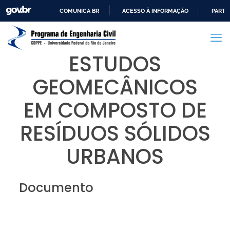
COMUNICA BR
ACESSO À INFORMAÇÃO
PARTI
IR
PARA
O
ESTUDOS
CONTEÚDO
GEOMECÂNICOS
EM COMPOSTO DE
RESÍDUOS SÓLIDOS
URBANOS
Documento