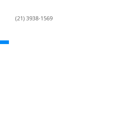
(21) 3938-1569
academica@coc.ufrj.br