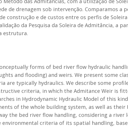
o Método das Admitâncias, com a utilização de Sole
a rede de drenagem sob intervenção. Comparamos a p
de construção e de custos entre os perfis de Soleir
validação da Pesquisa da Soleira de Admitância, a pa
 estrutura.
eptually forms of bed river flow hydraulic handlin
aughts and flooding) and weirs. We present some clas
eria are typically hydraulics. We describe some prof
ructive criteria, in which the Admitance Weir is fitt
arches in Hydrodynamic Hydraulic Model of this kind 
ents of the whole building system, as well as their 
way the bed river flow handling, considering a river 
environmental criteria of its spatial handling, ba