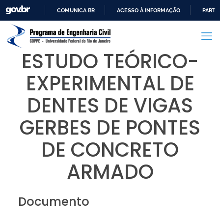
COMUNICA BR
ACESSO À INFORMAÇÃO
PARTI
IR
PARA
O
ESTUDO TEÓRICO-
CONTEÚDO
EXPERIMENTAL DE
DENTES DE VIGAS
GERBES DE PONTES
DE CONCRETO
ARMADO
Documento