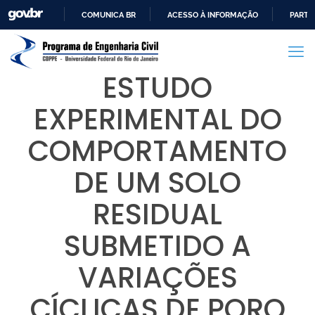
COMUNICA BR
ACESSO À INFORMAÇÃO
PARTI
IR
PARA
O
ESTUDO
CONTEÚDO
EXPERIMENTAL DO
COMPORTAMENTO
DE UM SOLO
RESIDUAL
SUBMETIDO A
VARIAÇÕES
CÍCLICAS DE PORO