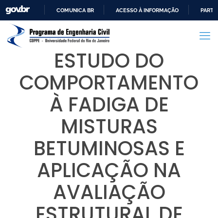
COMUNICA BR
ACESSO À INFORMAÇÃO
PARTI
IR
PARA
O
ESTUDO DO
CONTEÚDO
COMPORTAMENTO
À FADIGA DE
MISTURAS
BETUMINOSAS E
APLICAÇÃO NA
AVALIAÇÃO
ESTRUTURAL DE