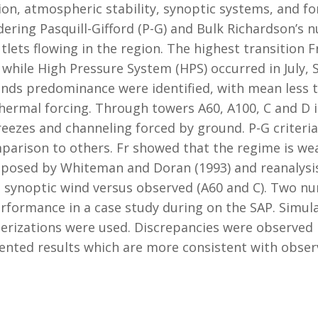
ion, atmospheric stability, synoptic systems, and 
ering Pasquill-Gifford (P-G) and Bulk Richardson’s 
tlets flowing in the region. The highest transition 
 while High Pressure System (HPS) occurred in July
s predominance were identified, with mean less tha
hermal forcing. Through towers A60, A100, C and D it
reezes and channeling forced by ground. P-G criteria
mparison to others. Fr showed that the regime is wea
osed by Whiteman and Doran (1993) and reanalysis 
 synoptic wind versus observed (A60 and C). Two nu
rformance in a case study during on the SAP. Simul
izations were used. Discrepancies were observed 
nted results which are more consistent with observ