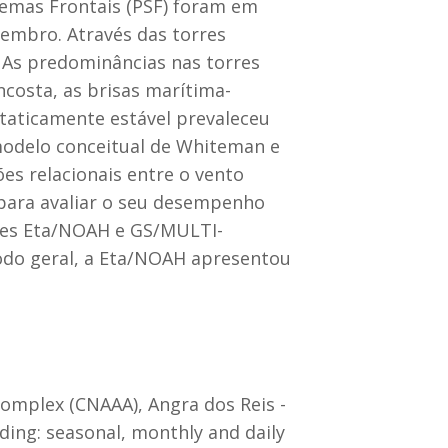
temas Frontais (PSF) foram em
embro. Através das torres
. As predominâncias nas torres
ncosta, as brisas marítima-
staticamente estável prevaleceu
 modelo conceitual de Whiteman e
ões relacionais entre o vento
 para avaliar o seu desempenho
ções Eta/NOAH e GS/MULTI-
odo geral, a Eta/NOAH apresentou
omplex (CNAAA), Angra dos Reis -
uding: seasonal, monthly and daily