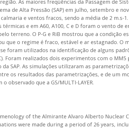
região. As maiores freqüências da Passagem de Sis
ema de Alta Pressão (SAP) em julho, setembro e nov
 calmaria e ventos fracos, sendo a média de 2 m.s-1
s térmicas e em A60, A100, C e D foram o vento de e
 pelo terreno. O P-G e RiB mostrou que a condição e
ou que o regime é fraco, estável e ar estagnado. O
se foram utilizados na identificação de alguns padr
 C). Foram realizados dois experimentos com o MM5
 da SAP. As simulações utilizaram as parametriza
ntre os resultados das parametrizações, e de um m
m o observado que a GS/MULTI-LAYER.
menology of the Almirante Alvaro Alberto Nuclear C
luations were made during a period of 26 years, incl