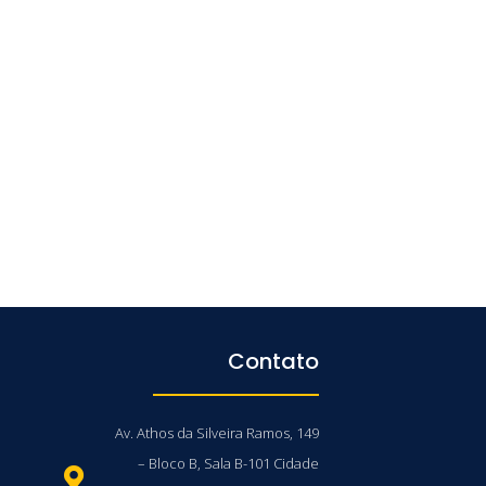
Contato
Av. Athos da Silveira Ramos, 149
– Bloco B, Sala B-101 Cidade