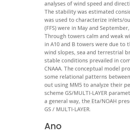
analyses of wind speed and direct
The stability was estimated consid
was used to characterize inlets/ou
(FFS) were in May and September,
Through towers calm and weak wind
in A10 and B towers were due to t
wind slopes, sea and terrestrial b
stable conditions prevailed in co
CNAAA. The conceptual model prop
some relational patterns between
out using MM5 to analyze their pe
scheme GS/MULTI-LAYER parameter
a general way, the Eta/NOAH prese
GS / MULTI-LAYER.
Ano