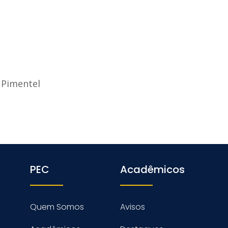
 Pimentel
PEC
Acadêmicos
Quem Somos
Avisos