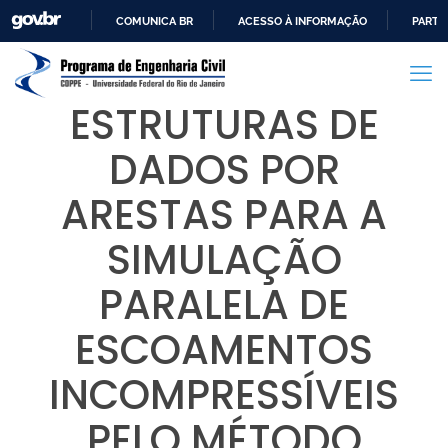
COMUNICA BR
ACESSO À INFORMAÇÃO
PARTI
IR
PARA
O
ESTRUTURAS DE
CONTEÚDO
DADOS POR
ARESTAS PARA A
SIMULAÇÃO
PARALELA DE
ESCOAMENTOS
INCOMPRESSÍVEIS
PELO MÉTODO