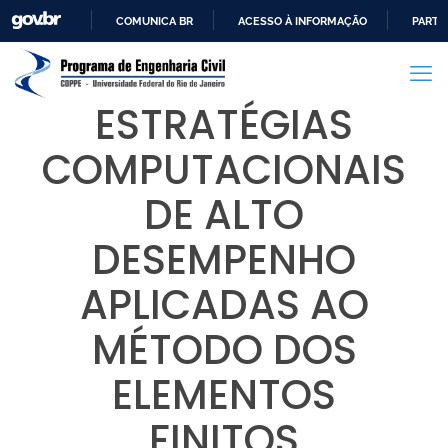
COMUNICA BR
ACESSO À INFORMAÇÃO
PARTI
IR
PARA
O
ESTRATÉGIAS
CONTEÚDO
COMPUTACIONAIS
DE ALTO
DESEMPENHO
APLICADAS AO
MÉTODO DOS
ELEMENTOS
FINITOS