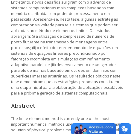
Entretanto, novos desaﬁos surgiram com o advento de
sistemas computacionas mais complexos baseados com
memória distribuida com poder de processamento em
petaescala. Apresenta-se, nesta tese, algumas estratégias
computacionais voltada para tais sistemas que podem ser
aplicadas ao método de elementos ﬁnitos. Os estudos
abrangem: (i) a utilização de compressão de números de
ponto ﬂutuante na transmissão de mensagens entre
processos; (ii) o efeito do reordenamento de equações em
sistemas de equações lineares precondicionado por
fatoração incompleta em simulações com reﬁnamento
adapativo paralelo; e (iii) desenvolvimento de um gerador
paralelo de malhas baseado em octrees em domínios com
superfícies imersas arbitrárias. Os resultados obtidos neste
tese demosntram que as estratégias propostas constituem
uma etapa inicial para a elaboração de aplicações escaláveis
para a próxima geração de sistemas computacionais.
Abstract
The ﬁnite element method is currently one of the most
important numerical methods used to obtain the approximate
solution of physical problems modeled by Partial Di!erential