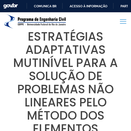
COMUNICA BR
ACESSO À INFORMAÇÃO
PARTI
IR
PARA
O
ESTRATÉGIAS
CONTEÚDO
ADAPTATIVAS
MUTINÍVEL PARA A
SOLUÇÃO DE
PROBLEMAS NÃO
LINEARES PELO
MÉTODO DOS
ELEMENTOS