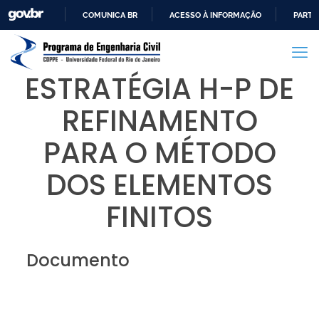
COMUNICA BR
ACESSO À INFORMAÇÃO
PARTI
IR
PARA
O
ESTRATÉGIA H-P DE
CONTEÚDO
REFINAMENTO
PARA O MÉTODO
DOS ELEMENTOS
FINITOS
Documento