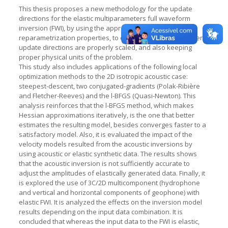
This thesis proposes a new methodology for the update
directions for the elastic multiparameters full waveform
inversion (FWI), by using the approximate Hessian
reparametrization properties, to ensure that the parameters
update directions are properly scaled, and also keeping
proper physical units of the problem.
This study also includes applications of the following local
optimization methods to the 2D isotropic acoustic case:
steepest-descent, two conjugated-gradients (Polak-Ribière
and Fletcher-Reeves) and the l-BFGS (Quasi-Newton). This
analysis reinforces that the l-BFGS method, which makes
Hessian approximations iteratively, is the one that better
estimates the resulting model, besides converges faster to a
satisfactory model. Also, it is evaluated the impact of the
velocity models resulted from the acoustic inversions by
using acoustic or elastic synthetic data. The results shows
that the acoustic inversion is not sufficiently accurate to
adjust the amplitudes of elastically generated data. Finally, it
is explored the use of 3C/2D multicomponent (hydrophone
and vertical and horizontal components of geophone) with
elastic FWI. It is analyzed the effects on the inversion model
results depending on the input data combination. It is
concluded that whereas the input data to the FWI is elastic,