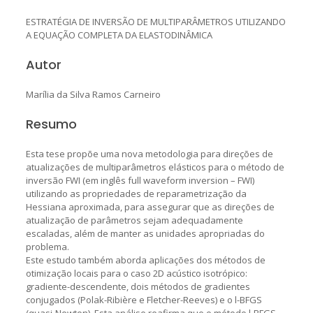
ESTRATÉGIA DE INVERSÃO DE MULTIPARÂMETROS UTILIZANDO
A EQUAÇÃO COMPLETA DA ELASTODINÂMICA
Autor
Marília da Silva Ramos Carneiro
Resumo
Esta tese propõe uma nova metodologia para direções de
atualizações de multiparâmetros elásticos para o método de
inversão FWI (em inglês full waveform inversion – FWI)
utilizando as propriedades de reparametrização da
Hessiana aproximada, para assegurar que as direções de
atualização de parâmetros sejam adequadamente
escaladas, além de manter as unidades apropriadas do
problema.
Este estudo também aborda aplicações dos métodos de
otimização locais para o caso 2D acústico isotrópico:
gradiente-descendente, dois métodos de gradientes
conjugados (Polak-Ribière e Fletcher-Reeves) e o l-BFGS
(quasi-Newton). Esta análise reafirma que o método l-BFGS,