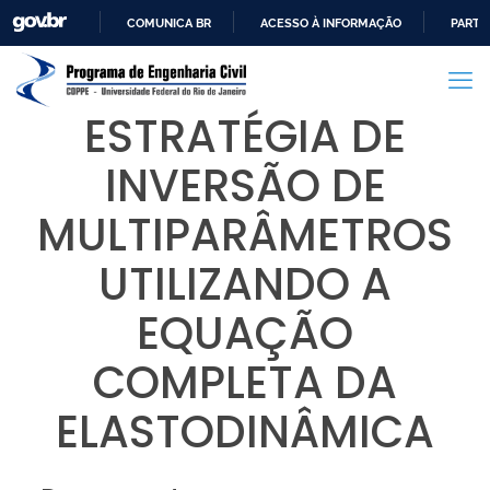
COMUNICA BR
ACESSO À INFORMAÇÃO
PARTI
IR
PARA
O
ESTRATÉGIA DE
CONTEÚDO
INVERSÃO DE
MULTIPARÂMETROS
UTILIZANDO A
EQUAÇÃO
COMPLETA DA
ELASTODINÂMICA