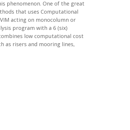
 this phenomenon. One of the great
ethods that uses Computational
he VIM acting on monocolumn or
sis program with a 6 (six)
t combines low computational cost
ch as risers and mooring lines,