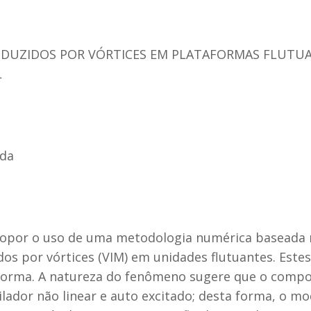
NDUZIDOS POR VÓRTICES EM PLATAFORMAS FLUTU
L
rda
propor o uso de uma metodologia numérica baseada 
s por vórtices (VIM) em unidades flutuantes. Este
taforma. A natureza do fenômeno sugere que o compo
ador não linear e auto excitado; desta forma, o mod