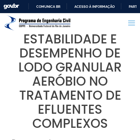
COMUNICA BR
ACESSO À INFORMAÇÃO
PARTI
IR
PARA
O
ESTABILIDADE E
CONTEÚDO
DESEMPENHO DE
LODO GRANULAR
AERÓBIO NO
TRATAMENTO DE
EFLUENTES
COMPLEXOS