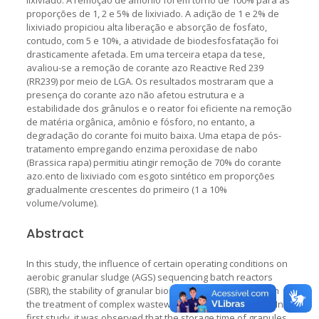
proporções de 1, 2 e 5% de lixiviado. A adição de 1 e 2% de
lixiviado propiciou alta liberação e absorção de fosfato,
contudo, com 5 e 10%, a atividade de biodesfosfatação foi
drasticamente afetada. Em uma terceira etapa da tese,
avaliou-se a remoção de corante azo Reactive Red 239
(RR239) por meio de LGA. Os resultados mostraram que a
presença do corante azo não afetou estrutura e a
estabilidade dos grânulos e o reator foi eficiente na remoção
de matéria orgânica, amônio e fósforo, no entanto, a
degradação do corante foi muito baixa. Uma etapa de pós-
tratamento empregando enzima peroxidase de nabo
(Brassica rapa) permitiu atingir remoção de 70% do corante
azo.ento de lixiviado com esgoto sintético em proporções
gradualmente crescentes do primeiro (1 a 10%
volume/volume).
Abstract
In this study, the influence of certain operating conditions on
aerobic granular sludge (AGS) sequencing batch reactors
(SBR), the stability of granular biomass, and its efficiency in
the treatment of complex wastewaters, was investigated. In a
first study, it was observed that the storage time of granules