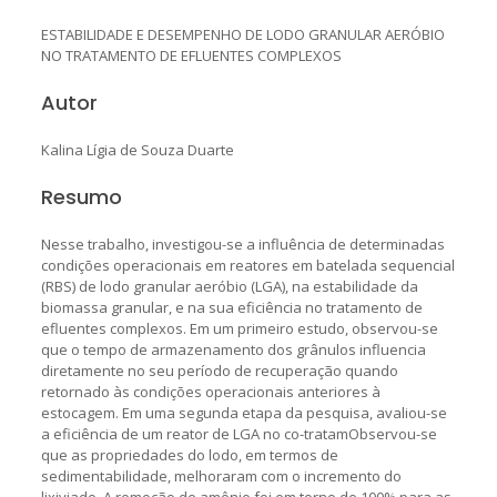
ESTABILIDADE E DESEMPENHO DE LODO GRANULAR AERÓBIO
NO TRATAMENTO DE EFLUENTES COMPLEXOS
Autor
Kalina Lígia de Souza Duarte
Resumo
Nesse trabalho, investigou-se a influência de determinadas
condições operacionais em reatores em batelada sequencial
(RBS) de lodo granular aeróbio (LGA), na estabilidade da
biomassa granular, e na sua eficiência no tratamento de
efluentes complexos. Em um primeiro estudo, observou-se
que o tempo de armazenamento dos grânulos influencia
diretamente no seu período de recuperação quando
retornado às condições operacionais anteriores à
estocagem. Em uma segunda etapa da pesquisa, avaliou-se
a eficiência de um reator de LGA no co-tratamObservou-se
que as propriedades do lodo, em termos de
sedimentabilidade, melhoraram com o incremento do
lixiviado. A remoção de amônio foi em torno de 100% para as