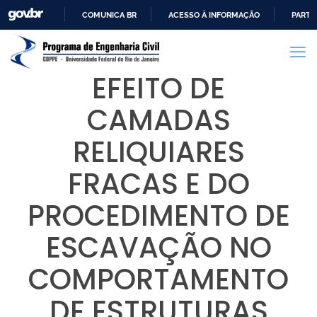
COMUNICA BR
ACESSO À INFORMAÇÃO
PARTI
IR
PARA
O
EFEITO DE
CONTEÚDO
CAMADAS
RELIQUIARES
FRACAS E DO
PROCEDIMENTO DE
ESCAVAÇÃO NO
COMPORTAMENTO
DE ESTRUTURAS