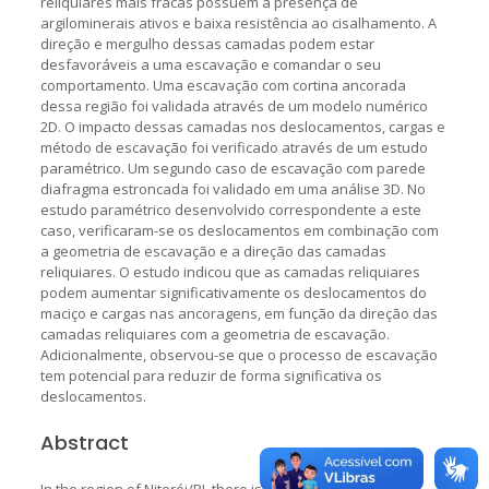
reliquiares mais fracas possuem a presença de
argilominerais ativos e baixa resistência ao cisalhamento. A
direção e mergulho dessas camadas podem estar
desfavoráveis a uma escavação e comandar o seu
comportamento. Uma escavação com cortina ancorada
dessa região foi validada através de um modelo numérico
2D. O impacto dessas camadas nos deslocamentos, cargas e
método de escavação foi verificado através de um estudo
paramétrico. Um segundo caso de escavação com parede
diafragma estroncada foi validado em uma análise 3D. No
estudo paramétrico desenvolvido correspondente a este
caso, verificaram-se os deslocamentos em combinação com
a geometria de escavação e a direção das camadas
reliquiares. O estudo indicou que as camadas reliquiares
podem aumentar significativamente os deslocamentos do
maciço e cargas nas ancoragens, em função da direção das
camadas reliquiares com a geometria de escavação.
Adicionalmente, observou-se que o processo de escavação
tem potencial para reduzir de forma significativa os
deslocamentos.
Abstract
In the region of Niterói/RJ, there is a geological fault, and