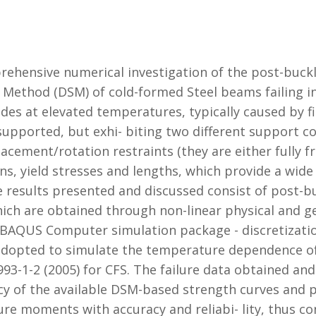
ehensive numerical investigation of the post-buckl
 Method (DSM) of cold-formed Steel beams failing in 
odes at elevated temperatures, typically caused by f
upported, but exhi- biting two different support con
acement/rotation restraints (they are either fully fr
ns, yield stresses and lengths, which provide a wid
 results presented and discussed consist of post-bu
ch are obtained through non-linear physical and g
ABAQUS Compu­ter simulation package - discretizatio
adopted to simulate the temperature dependence of 
3-1-2 (2005) for CFS. The failure data obtained and 
ncy of the available DSM-based strength curves and 
re moments with accuracy and reliabi- lity, thus con