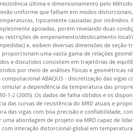
sistência última e dimensionamento pelo Método d
 flexão uniforme que falham em modos distorcionais,
temperaturas, tipicamente causadas por incêndios. A
implesmente apoiadas, porém revelando duas condiç
nas restrições de empenamento/deslocamento local/r
mpedidas) e, exibem diversas dimensões de seção-tr
proporcionam uma vasta gama de relações geométr
ados e discutidos consistem em trajetórias de equ
tidos por meio de análises físicas e geométricas n
o computacional ABAQUS - discretização das vigas co
 simular a depen­dência da temperatura das proprie
3-1-2 (2005). Os dados de falha obtidos e os disponí
cia das curvas de resistência do MRD atuais e propo
a das vigas com boa precisão e confiabilidade, con
r uma abordagem de projeto via MRD capaz de lidar 
e com interação distorcional-global em temperatura