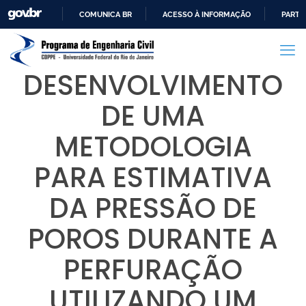
COMUNICA BR
ACESSO À INFORMAÇÃO
PARTI
IR
PARA
O
DESENVOLVIMENTO
CONTEÚDO
DE UMA
METODOLOGIA
PARA ESTIMATIVA
DA PRESSÃO DE
POROS DURANTE A
PERFURAÇÃO
UTILIZANDO UM