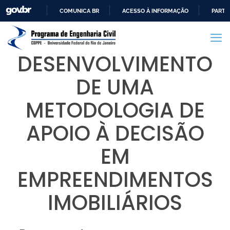
COMUNICA BR
ACESSO À INFORMAÇÃO
PARTI
IR
PARA
O
DESENVOLVIMENTO
CONTEÚDO
DE UMA
METODOLOGIA DE
APOIO À DECISÃO
EM
EMPREENDIMENTOS
IMOBILIÁRIOS