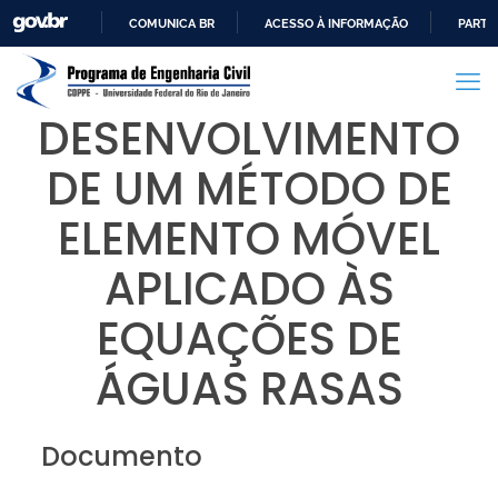
COMUNICA BR
ACESSO À INFORMAÇÃO
PARTI
IR
PARA
O
DESENVOLVIMENTO
CONTEÚDO
DE UM MÉTODO DE
ELEMENTO MÓVEL
APLICADO ÀS
EQUAÇÕES DE
ÁGUAS RASAS
Documento