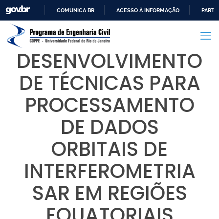
COMUNICA BR
ACESSO À INFORMAÇÃO
PARTI
IR
PARA
O
DESENVOLVIMENTO
CONTEÚDO
DE TÉCNICAS PARA
PROCESSAMENTO
DE DADOS
ORBITAIS DE
INTERFEROMETRIA
SAR EM REGIÕES
EQUATORIAIS