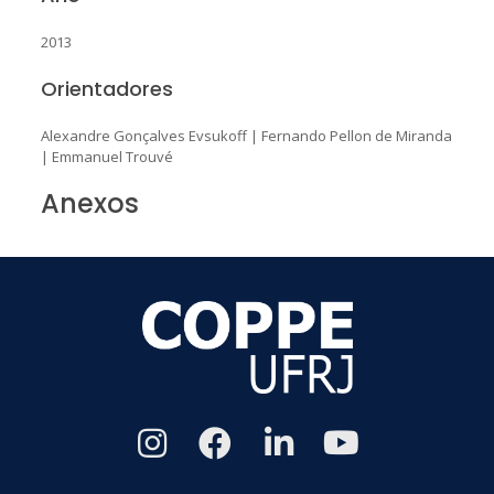
2013
Orientadores
Alexandre Gonçalves Evsukoff
|
Fernando Pellon de Miranda
|
Emmanuel Trouvé
Anexos