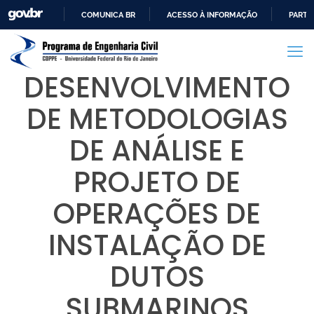
COMUNICA BR
ACESSO À INFORMAÇÃO
PARTI
IR
PARA
O
DESENVOLVIMENTO
CONTEÚDO
DE METODOLOGIAS
DE ANÁLISE E
PROJETO DE
OPERAÇÕES DE
INSTALAÇÃO DE
DUTOS
SUBMARINOS