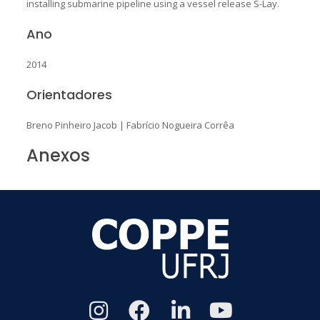
installing submarine pipeline using a vessel release S-Lay.
Ano
2014
Orientadores
Breno Pinheiro Jacob
|
Fabrício Nogueira Corrêa
Anexos