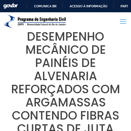
COMUNICA BR
ACESSO À INFORMAÇÃO
PARTI
IR
PARA
O
DESEMPENHO
CONTEÚDO
MECÂNICO DE
PAINÉIS DE
ALVENARIA
REFORÇADOS COM
ARGAMASSAS
CONTENDO FIBRAS
CURTAS DE JUTA