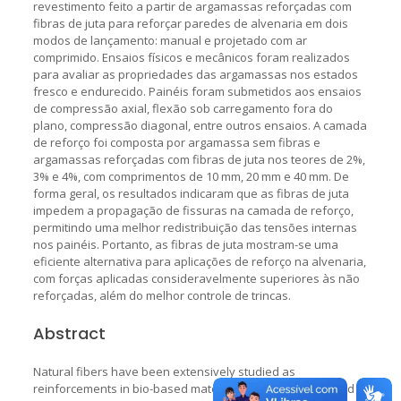
revestimento feito a partir de argamassas reforçadas com
fibras de juta para reforçar paredes de alvenaria em dois
modos de lançamento: manual e projetado com ar
comprimido. Ensaios físicos e mecânicos foram realizados
para avaliar as propriedades das argamassas nos estados
fresco e endurecido. Painéis foram submetidos aos ensaios
de compressão axial, flexão sob carregamento fora do
plano, compressão diagonal, entre outros ensaios. A camada
de reforço foi composta por argamassa sem fibras e
argamassas reforçadas com fibras de juta nos teores de 2%,
3% e 4%, com comprimentos de 10 mm, 20 mm e 40 mm. De
forma geral, os resultados indicaram que as fibras de juta
impedem a propagação de fissuras na camada de reforço,
permitindo uma melhor redistribuição das tensões internas
nos painéis. Portanto, as fibras de juta mostram-se uma
eficiente alternativa para aplicações de reforço na alvenaria,
com forças aplicadas consideravelmente superiores às não
reforçadas, além do melhor controle de trincas.
Abstract
Natural fibers have been extensively studied as
reinforcements in bio-based materials, since, when treated to