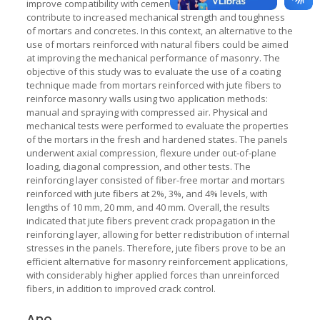
improve compatibility with cementitious matrices, they
contribute to increased mechanical strength and toughness
of mortars and concretes. In this context, an alternative to the
use of mortars reinforced with natural fibers could be aimed
at improving the mechanical performance of masonry. The
objective of this study was to evaluate the use of a coating
technique made from mortars reinforced with jute fibers to
reinforce masonry walls using two application methods:
manual and spraying with compressed air. Physical and
mechanical tests were performed to evaluate the properties
of the mortars in the fresh and hardened states. The panels
underwent axial compression, flexure under out-of-plane
loading, diagonal compression, and other tests. The
reinforcing layer consisted of fiber-free mortar and mortars
reinforced with jute fibers at 2%, 3%, and 4% levels, with
lengths of 10 mm, 20 mm, and 40 mm. Overall, the results
indicated that jute fibers prevent crack propagation in the
reinforcing layer, allowing for better redistribution of internal
stresses in the panels. Therefore, jute fibers prove to be an
efficient alternative for masonry reinforcement applications,
with considerably higher applied forces than unreinforced
fibers, in addition to improved crack control.
Ano