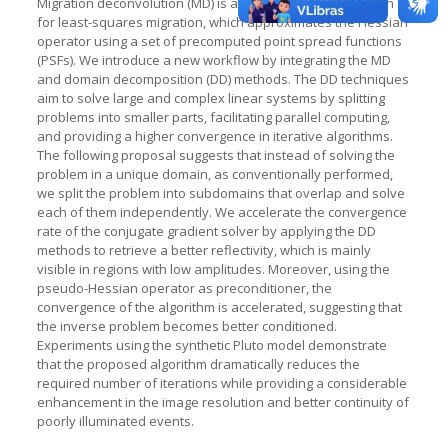
Migration deconvolution (MD) is an imagedomain approach
for least-squares migration, which approximates the Hessian
operator using a set of precomputed point spread functions
(PSFs). We introduce a new workflow by integrating the MD
and domain decomposition (DD) methods. The DD techniques
aim to solve large and complex linear systems by splitting
problems into smaller parts, facilitating parallel computing,
and providing a higher convergence in iterative algorithms.
The following proposal suggests that instead of solving the
problem in a unique domain, as conventionally performed,
we split the problem into subdomains that overlap and solve
each of them independently. We accelerate the convergence
rate of the conjugate gradient solver by applying the DD
methods to retrieve a better reflectivity, which is mainly
visible in regions with low amplitudes. Moreover, using the
pseudo-Hessian operator as preconditioner, the
convergence of the algorithm is accelerated, suggesting that
the inverse problem becomes better conditioned.
Experiments using the synthetic Pluto model demonstrate
that the proposed algorithm dramatically reduces the
required number of iterations while providing a considerable
enhancement in the image resolution and better continuity of
poorly illuminated events.