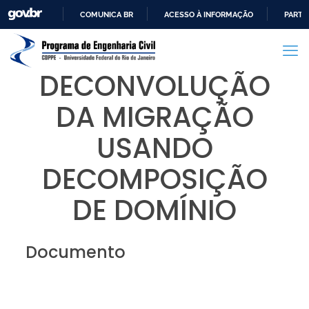
COMUNICA BR
ACESSO À INFORMAÇÃO
PARTI
IR
PARA
O
DECONVOLUÇÃO
CONTEÚDO
DA MIGRAÇÃO
USANDO
DECOMPOSIÇÃO
DE DOMÍNIO
Documento