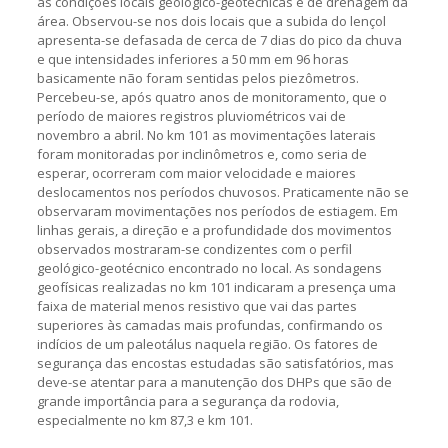
as condições locais geológico-geotécnicas e de drenagem da
área. Observou-se nos dois locais que a subida do lençol
apresenta-se defasada de cerca de 7 dias do pico da chuva
e que intensidades inferiores a 50 mm em 96 horas
basicamente não foram sentidas pelos piezômetros.
Percebeu-se, após quatro anos de monitoramento, que o
período de maiores registros pluviométricos vai de
novembro a abril. No km 101 as movimentações laterais
foram monitoradas por inclinômetros e, como seria de
esperar, ocorreram com maior velocidade e maiores
deslocamentos nos períodos chuvosos. Praticamente não se
observaram movimentações nos períodos de estiagem. Em
linhas gerais, a direção e a profundidade dos movimentos
observados mostraram-se condizentes com o perfil
geológico-geotécnico encontrado no local. As sondagens
geofísicas realizadas no km 101 indicaram a presença uma
faixa de material menos resistivo que vai das partes
superiores às camadas mais profundas, confirmando os
indícios de um paleotálus naquela região. Os fatores de
segurança das encostas estudadas são satisfatórios, mas
deve-se atentar para a manutenção dos DHPs que são de
grande importância para a segurança da rodovia,
especialmente no km 87,3 e km 101.