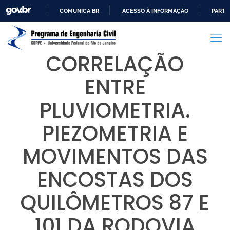
COMUNICA BR
ACESSO À INFORMAÇÃO
PARTI
IR
PARA
O
CORRELAÇÃO
CONTEÚDO
ENTRE
PLUVIOMETRIA.
PIEZOMETRIA E
MOVIMENTOS DAS
ENCOSTAS DOS
QUILÔMETROS 87 E
101 DA RODOVIA