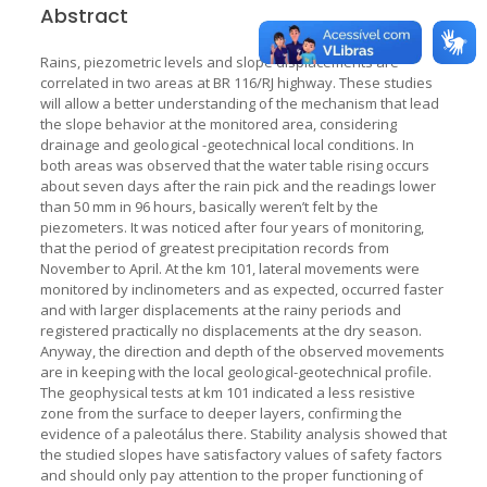
Abstract
Rains, piezometric levels and slope displacements are
correlated in two areas at BR 116/RJ highway. These studies
will allow a better understanding of the mechanism that lead
the slope behavior at the monitored area, considering
drainage and geological -geotechnical local conditions. In
both areas was observed that the water table rising occurs
about seven days after the rain pick and the readings lower
than 50 mm in 96 hours, basically weren’t felt by the
piezometers. It was noticed after four years of monitoring,
that the period of greatest precipitation records from
November to April. At the km 101, lateral movements were
monitored by inclinometers and as expected, occurred faster
and with larger displacements at the rainy periods and
registered practically no displacements at the dry season.
Anyway, the direction and depth of the observed movements
are in keeping with the local geological-geotechnical profile.
The geophysical tests at km 101 indicated a less resistive
zone from the surface to deeper layers, confirming the
evidence of a paleotálus there. Stability analysis showed that
the studied slopes have satisfactory values of safety factors
and should only pay attention to the proper functioning of