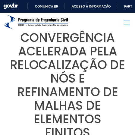
COMUNICA BR
ACESSO À INFORMAÇÃO
PARTI
IR
PARA
O
CONVERGÊNCIA
CONTEÚDO
ACELERADA PELA
RELOCALIZAÇÃO DE
NÓS E
REFINAMENTO DE
MALHAS DE
ELEMENTOS
FINITOS