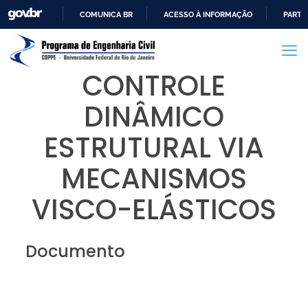
COMUNICA BR
ACESSO À INFORMAÇÃO
PARTI
IR
PARA
O
CONTROLE
CONTEÚDO
DINÂMICO
ESTRUTURAL VIA
MECANISMOS
VISCO-ELÁSTICOS
Documento