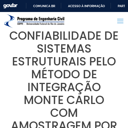
COMUNICA BR
ACESSO À INFORMAÇÃO
PARTI
IR
PARA
O
CONFIABILIDADE DE
CONTEÚDO
SISTEMAS
ESTRUTURAIS PELO
MÉTODO DE
INTEGRAÇÃO
MONTE CARLO
COM
AMOSTRAGEM POR