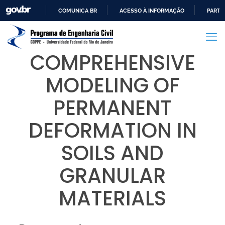
COMUNICA BR
ACESSO À INFORMAÇÃO
PARTI
IR
PARA
O
COMPREHENSIVE
CONTEÚDO
MODELING OF
PERMANENT
DEFORMATION IN
SOILS AND
GRANULAR
MATERIALS