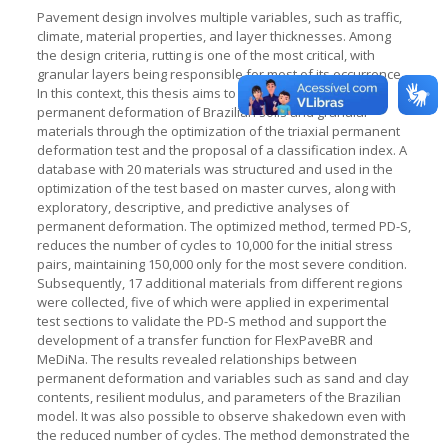
Pavement design involves multiple variables, such as traffic,
climate, material properties, and layer thicknesses. Among
the design criteria, rutting is one of the most critical, with
granular layers being responsible for most of its occurrence.
In this context, this thesis aims to extensively model the
permanent deformation of Brazilian soils and granular
materials through the optimization of the triaxial permanent
deformation test and the proposal of a classification index. A
database with 20 materials was structured and used in the
optimization of the test based on master curves, along with
exploratory, descriptive, and predictive analyses of
permanent deformation. The optimized method, termed PD-S,
reduces the number of cycles to 10,000 for the initial stress
pairs, maintaining 150,000 only for the most severe condition.
Subsequently, 17 additional materials from different regions
were collected, five of which were applied in experimental
test sections to validate the PD-S method and support the
development of a transfer function for FlexPaveBR and
MeDiNa. The results revealed relationships between
permanent deformation and variables such as sand and clay
contents, resilient modulus, and parameters of the Brazilian
model. It was also possible to observe shakedown even with
the reduced number of cycles. The method demonstrated the