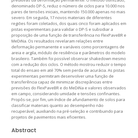
denominado DP-S, reduz o número de ciclos para 10.000 nos
pares de tensões iniciais, mantendo 150.000 apenas no mais
severo. Em seguida, 17 novos materiais de diferentes
regiões foram coletados, dos quais cinco foram aplicados em
pistas experimentais para validar o DP-S e subsidiar a
proposição de uma função de transferência no FlexPaveBR e
MeDiNa. Os resultados revelaram relações entre
deformação permanente e variáveis como porcentagens de
areia e argila, módulo de resiliência e parâmetros do modelo
brasileiro. Também foi possível observar shakedown mesmo
com a redução dos ciclos. O método mostrou reduzir o tempo
total do ensaio em até 70% sem perda de acurácia. As pistas
experimentais permitiram desenvolver uma função de
transferência capaz de minimizar discrepâncias entre
previsões do FlexPaveBR e do MeDiNa e valores observados
em campo, considerando umidade e tensões confinantes.
Propôs-se, por fim, um índice de afundamento de solos para
classificar materiais quanto ao desempenho não
recuperável, auxiliando na pré-seleção e contribuindo para
projetos de pavimentos mais eficientes.
Abstract