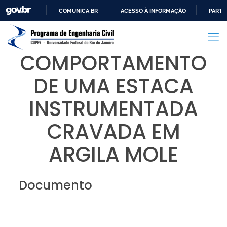
COMUNICA BR
ACESSO À INFORMAÇÃO
PARTI
IR
PARA
O
COMPORTAMENTO
CONTEÚDO
DE UMA ESTACA
INSTRUMENTADA
CRAVADA EM
ARGILA MOLE
Documento