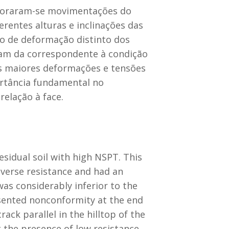
itoraram-se movimentações do
entes alturas e inclinações das
o de deformação distinto dos
ram da correspondente à condição
as maiores deformações e tensões
ortância fundamental no
elação à face.
sidual soil with high NSPT. This
diverse resistance and had an
was considerably inferior to the
resented nonconformity at the end
ack parallel in the hilltop of the
 the presence of low resistance