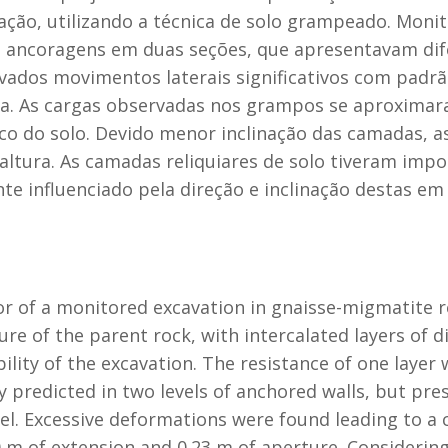
ação, utilizando a técnica de solo grampeado. Mon
 ancoragens em duas seções, que apresentavam difer
vados movimentos laterais significativos com padrã
ra. As cargas observadas nos grampos se aproxima
ico do solo. Devido menor inclinação das camadas, 
altura. As camadas reliquiares de solo tiveram imp
 influenciado pela direção e inclinação destas em r
r of a monitored excavation in gnaisse-migmatite re
ture of the parent rock, with intercalated layers of 
ility of the excavation. The resistance of one layer 
ly predicted in two levels of anchored walls, but p
vel. Excessive deformations were found leading to a cr
m of extension and 0.23 m of aperture. Considering