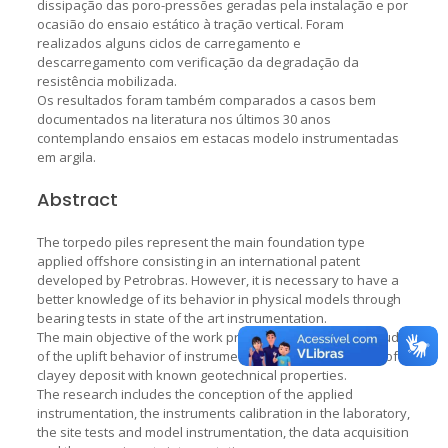
dissipação das poro-pressões geradas pela instalação e por
ocasião do ensaio estático à tração vertical. Foram
realizados alguns ciclos de carregamento e
descarregamento com verificação da degradação da
resistência mobilizada.
Os resultados foram também comparados a casos bem
documentados na literatura nos últimos 30 anos
contemplando ensaios em estacas modelo instrumentadas
em argila.
Abstract
The torpedo piles represent the main foundation type
applied offshore consisting in an international patent
developed by Petrobras. However, it is necessary to have a
better knowledge of its behavior in physical models through
bearing tests in state of the art instrumentation.
The main objective of the work presented herein is the study
of the uplift behavior of instrumented torpedo piles in a soft
clayey deposit with known geotechnical properties.
The research includes the conception of the applied
instrumentation, the instruments calibration in the laboratory,
the site tests and model instrumentation, the data acquisition