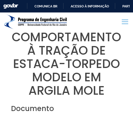
COMUNICA BR
ACESSO À INFORMAÇÃO
PARTI
IR
PARA
O
COMPORTAMENTO
CONTEÚDO
À TRAÇÃO DE
ESTACA-TORPEDO
MODELO EM
ARGILA MOLE
Documento