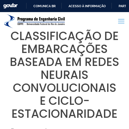
COMUNICA BR
ACESSO À INFORMAÇÃO
PARTI
IR
PARA
O
CLASSIFICAÇÃO DE
CONTEÚDO
EMBARCAÇÕES
BASEADA EM REDES
NEURAIS
CONVOLUCIONAIS
E CICLO-
ESTACIONARIDADE