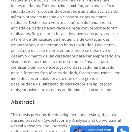
bases de dados. Foi conduzida, também, uma avaliação de
imunidade ao ruído, sendo observada uma alta acurácia do
método proposto mesmo ao classicar sinais bastante
ruidosos. Testes para vericar a inuência do tamanho da
entrada de dados na acurácia da rede convolucional foram
realizados. Regressores foram desenvolvidos para realizar
a tarefa de identicação da frequência de cavitação das
embarcações, apresentando bons resultados. Finalmente,
um estudo de caso é apresentado, onde se descreve o
desenvolvimento de um classicador para ser empregado em
sistemas embarcados microcontrolados. Ensaios para
identicar o tempo de execução do classicador embarcado,
para diferentes frequências de clock, foram conduzidos. Por
meio desses ensaios foi visto que existe grande
possibilidade da utilização do classicador em aplicações
reais, inclusive em sistemas autônomos microcontrolados.
Abstract
This thesis presents the development and testing of a ship
classier based on Cyclostationary Analysis and Convolutional
Neural Networks. The Spectral Coherence of the noise
radiated by the ship was used as input features for a