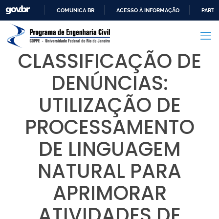
COMUNICA BR
ACESSO À INFORMAÇÃO
PARTI
IR
PARA
O
CLASSIFICAÇÃO DE
CONTEÚDO
DENÚNCIAS:
UTILIZAÇÃO DE
PROCESSAMENTO
DE LINGUAGEM
NATURAL PARA
APRIMORAR
ATIVIDADES DE