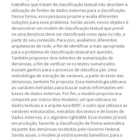
trabalhos que tratam de classiﬁcação textual não abordam a
utilização de fontes de dados externas para a classiﬁcação.
Dessa forma, essa pesquisa propõe e avalia diferentes
soluções para esse problema. Sendo assim, nosso objetivo é
desenvolver um modelo de classiﬁcação textual que prevê
se uma denúncia deve ser classiﬁcada como apta ou não, a
partir do seu conteúdo. Para isso, avaliamos diferentes
arquiteturas de rede, a ﬁm de identiﬁcar a mais apropriada
para o problema de classiﬁcação textual em questão.
Também propomos dois métodos de sumarização de
denúncias, a ﬁm de veriﬁcar se os textos sumarizados
traziam ganhos para o processo de classiﬁca-ção. Uma
metodologia de extração de variáveis, a partir do texto das
denúncias, também foi proposta. Essa metodologia utilizava
as variáveis extraídas para buscar outras informações em
bases de dados externas. Por ﬁm, o modelo proposto era
composto por outros dois modelos: um que utilizava os
dados textuais e a arquite-tura BERT, e outro que utilizava as
variáveis estruturadas, extraídas dos textos e de bases de
dados externas, e o algoritmo lightGBM. Esse modelo já está
em produção, fazendo a classiﬁcação de forma automática
da parte das denúncias recebidas pelo Governo Federal.
Sendo assim, o modelo já está trazendo benefícios para o