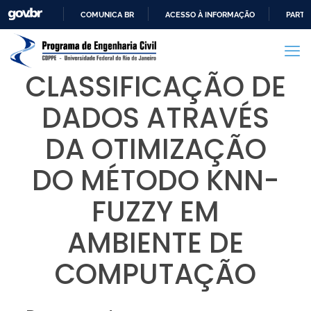
COMUNICA BR
ACESSO À INFORMAÇÃO
PARTI
IR
PARA
O
CLASSIFICAÇÃO DE
CONTEÚDO
DADOS ATRAVÉS
DA OTIMIZAÇÃO
DO MÉTODO KNN-
FUZZY EM
AMBIENTE DE
COMPUTAÇÃO