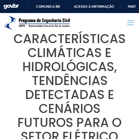
COMUNICA BR
ACESSO À INFORMAÇÃO
PARTI
IR
PARA
O
CARACTERÍSTICAS
CONTEÚDO
CLIMÁTICAS E
HIDROLÓGICAS,
TENDÊNCIAS
DETECTADAS E
CENÁRIOS
FUTUROS PARA O
SETOR ELÉTRICO