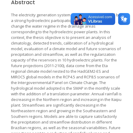
Abstract
The electricity generation system in Brazil is characterized by
a strong hydroelectric participation. Climate change may
change the water regime in the drainage areas
corresponding to the hydroelectric power plants. In this
context, the thesis objective is to present an analysis of
climatology, detected trends, calibration of a hydrological
model, evaluation of a climate model and future scenarios of
precipitation and streamflow, as well as the regularization
capacity of the reservoirs in 10 hydroelectric plants. For the
future projections (2011-2100), data come from the Eta
regional climate model nested to the HadGEM2-ES and
MIROC5 global models in the RCP4.5 and RCP8.5 scenarios of
the Intergovernmental Panel on Climate Change. The
hydrological model adopted is the SMAP in the monthly scale
with the addition of a translation parameter. Annual rainfall is
decreasing in the Northern region and increasing in the Itaipu
plant. Streamflows are significantly decreasing in the
Northeastern region and growing in the Southeastern and
Southern regions. Models are able to capture satisfactorily
the precipitation and streamflow distribution in different
Brazilian regions, as well as the seasonal variabilities. Future