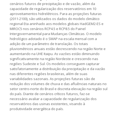
cenários futuros de precipitação e de vazão, além da
capacidade de regularização dos reservatórios em 10
aproveitamentos hidrelétricos. Para as projeções futuras
(2011-2100), são utilizados os dados do modelo climático
regional Eta aninhado aos modelos globais HadGEM2-ES e
MIROC5 nos cenários RCP4.5 e RCP8.5 do Painel
Intergovernamental para Mudanças Climáticas. O modelo
hidrológico adotado é o SMAP na escala mensal com a
adição de um parâmetro de translação. Os totais
pluviométricos anuais estão decrescendo na região Norte e
aumentando na UHE Itaipu. As vazões estão diminuindo
significativamente na região Nordeste e crescendo nas
regiões Sudeste e Sul. Os modelos conseguem capturar
satisfatoriamente a distribuição da precipitação e da vazão
nas diferentes regiões brasileiras, além de suas
variabilidades sazonais. As projeções futuras são de
redução dos volumes de chuva e das afluências naturais no
setor centro-norte do Brasil e discreta elevação na região sul
do país. Diante de cenários críticos futuros, faz-se
necessário avaliar a capacidade de regularização dos
reservatórios das usinas existentes, visando à
produtividade energética do país.