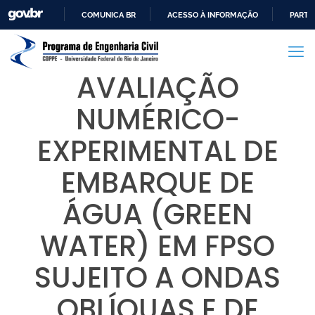
COMUNICA BR
ACESSO À INFORMAÇÃO
PARTI
IR
PARA
O
AVALIAÇÃO
CONTEÚDO
NUMÉRICO-
EXPERIMENTAL DE
EMBARQUE DE
ÁGUA (GREEN
WATER) EM FPSO
SUJEITO A ONDAS
OBLÍQUAS E DE