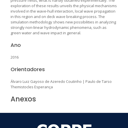
pressure fields, what is hardly obtained experimentally. The
exploration of these results unveils the physical mechanisms
involved in the wave-hull interaction, local wave propagation
in this region and on deck wave breaking process. The
simulation methodology shows new possibilities in analyzing
strongly non-linear hydrodynamic phenomena, such as
green water and wave impact in general.
Ano
2016
Orientadores
Álvaro Luiz Gayoso de Azeredo Coutinho
|
Paulo de Tarso
Themistocles Esperança
Anexos