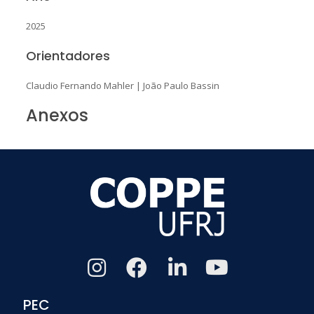
2025
Orientadores
Claudio Fernando Mahler
|
João Paulo Bassin
Anexos
PEC