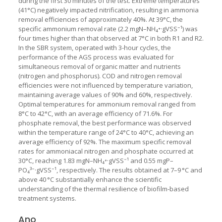
during the first 30 minutes of the test. Extreme temperatures
(41°C) negatively impacted nitrification, resulting in ammonia
removal efficiencies of approximately 40%. At 39°C, the
specific ammonium removal rate (2.2 mgN–NH₄⁺·gVSS⁻¹) was
four times higher than that observed at 7°C in both R1 and R2.
In the SBR system, operated with 3-hour cycles, the
performance of the AGS process was evaluated for
simultaneous removal of organic matter and nutrients
(nitrogen and phosphorus). COD and nitrogen removal
efficiencies were not influenced by temperature variation,
maintaining average values of 90% and 60%, respectively.
Optimal temperatures for ammonium removal ranged from
8°C to 42°C, with an average efficiency of 71.6%. For
phosphate removal, the best performance was observed
within the temperature range of 24°C to 40°C, achieving an
average efficiency of 92%. The maximum specific removal
rates for ammoniacal nitrogen and phosphate occurred at
30°C, reaching 1.83 mgN–NH₄⁺·gVSS⁻¹ and 0.55 mgP–
PO₄³⁻·gVSS⁻¹, respectively. The results obtained at 7–9 °C and
above 40 °C substantially enhance the scientific
understanding of the thermal resilience of biofilm-based
treatment systems.
Ano