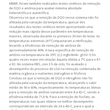
MBBR, foram também realizados testes cinéticos de remoção
de DQO e amônia para avaliar máxima atividade
heterotrófica e autotrófica.
Observou-se que a remoção de DQO nesse sistema não foi
afetada pela variação da temperatura, apesar dos
resultados dos testes cinéticos terem apresentado uma
redução mais rápida desse parâmetro em temperaturas
maiores, observada durante os primeiros 30 min do teste. As
temperaturas extremas (41ºC) impactaram a nitrificação,
levando a eficiências de remoção de amônia de
aproximadamente 40%. A taxa específica de remoção de
amônio na temperatura de 39ºC (2,2 mgN-NH4+. gSSV-1) foi
quatro vezes maior em relação àquela obtida a 7ºC para o R1
e R2. No sistema RBS, com 3 h de ciclo, foi avaliado o
desempenho do processo de LGA na remoção combinada de
matéria orgânica e nutrientes (nitrogênio e fósforo).
Concluiu-se que a remoção de DQO e nitrogênio não foi
afetada pela variação da temperatura, alcançando o valor
médio de 90 e 60%, respectivamente. As temperaturas ótimas
para a remoção de amônio variaram entre 8 a 42◦C, sendo a
eficiência média de 71,6 %. Para a remoção de fosfato, as
temperaturas nas quais obteve-se melhor desempenho
corresponderam ao intervalo de 24 a 40◦C, para o qual a