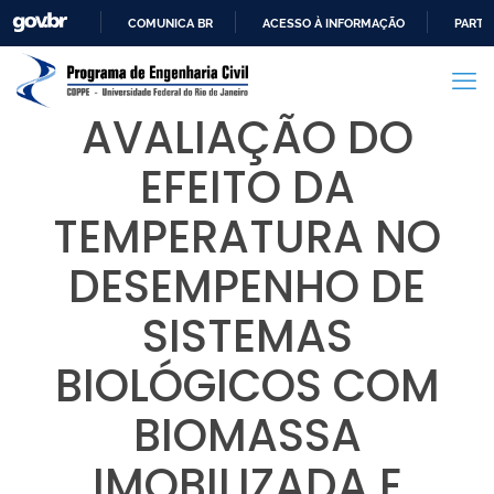
COMUNICA BR
ACESSO À INFORMAÇÃO
PARTI
IR
PARA
O
AVALIAÇÃO DO
CONTEÚDO
EFEITO DA
TEMPERATURA NO
DESEMPENHO DE
SISTEMAS
BIOLÓGICOS COM
BIOMASSA
IMOBILIZADA E