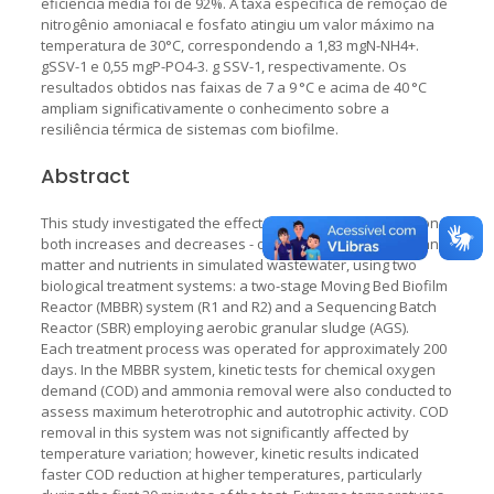
eficiência média foi de 92%. A taxa específica de remoção de
nitrogênio amoniacal e fosfato atingiu um valor máximo na
temperatura de 30°C, correspondendo a 1,83 mgN-NH4+.
gSSV-1 e 0,55 mgP-PO4-3. g SSV-1, respectivamente. Os
resultados obtidos nas faixas de 7 a 9 °C e acima de 40 °C
ampliam significativamente o conhecimento sobre a
resiliência térmica de sistemas com biofilme.
Abstract
This study investigated the effects of temperature variation -
both increases and decreases - on the conversion of organic
matter and nutrients in simulated wastewater, using two
biological treatment systems: a two-stage Moving Bed Biofilm
Reactor (MBBR) system (R1 and R2) and a Sequencing Batch
Reactor (SBR) employing aerobic granular sludge (AGS).
Each treatment process was operated for approximately 200
days. In the MBBR system, kinetic tests for chemical oxygen
demand (COD) and ammonia removal were also conducted to
assess maximum heterotrophic and autotrophic activity. COD
removal in this system was not significantly affected by
temperature variation; however, kinetic results indicated
faster COD reduction at higher temperatures, particularly