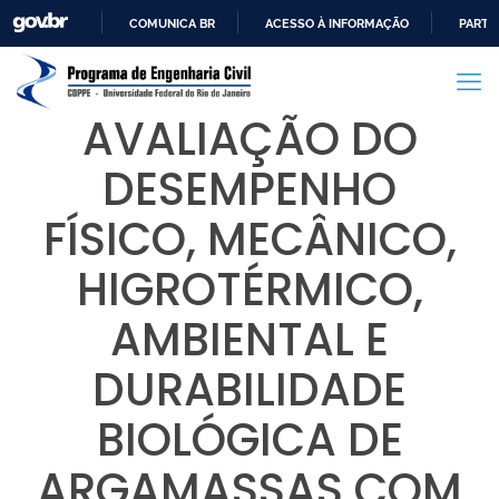
COMUNICA BR
ACESSO À INFORMAÇÃO
PARTI
IR
PARA
O
AVALIAÇÃO DO
CONTEÚDO
DESEMPENHO
FÍSICO, MECÂNICO,
HIGROTÉRMICO,
AMBIENTAL E
DURABILIDADE
BIOLÓGICA DE
ARGAMASSAS COM