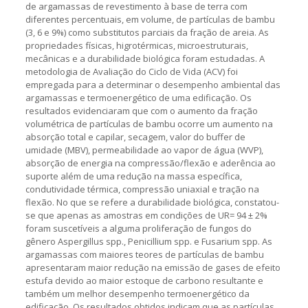
de argamassas de revestimento à base de terra com
diferentes percentuais, em volume, de partículas de bambu
(3, 6 e 9%) como substitutos parciais da fração de areia. As
propriedades físicas, higrotérmicas, microestruturais,
mecânicas e a durabilidade biológica foram estudadas. A
metodologia de Avaliação do Ciclo de Vida (ACV) foi
empregada para a determinar o desempenho ambiental das
argamassas e termoenergético de uma edificação. Os
resultados evidenciaram que com o aumento da fração
volumétrica de partículas de bambu ocorre um aumento na
absorção total e capilar, secagem, valor do buffer de
umidade (MBV), permeabilidade ao vapor de água (WVP),
absorção de energia na compressão/flexão e aderência ao
suporte além de uma redução na massa específica,
condutividade térmica, compressão uniaxial e tração na
flexão. No que se refere a durabilidade biológica, constatou-
se que apenas as amostras em condições de UR= 94 ± 2%
foram suscetíveis a alguma proliferação de fungos do
gênero Aspergillus spp., Penicillium spp. e Fusarium spp. As
argamassas com maiores teores de partículas de bambu
apresentaram maior redução na emissão de gases de efeito
estufa devido ao maior estoque de carbono resultante e
também um melhor desempenho termoenergético da
edificação. Os resultados obtidos indicam que as partículas