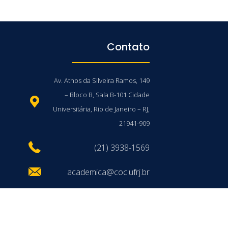
Contato
Av. Athos da Silveira Ramos, 149
– Bloco B, Sala B-101 Cidade
Universitária, Rio de Janeiro – RJ,
21941-909
(21) 3938-1569
academica@coc.ufrj.br
/UFRJ © 2026