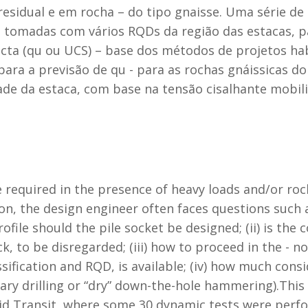
esidual e em rocha – do tipo gnaisse. Uma série de
 tomadas com vários RQDs da região das estacas, pa
cta (qu ou UCS) – base dos métodos de projetos hab
ra a previsão de qu - para as rochas gnáissicas do 
ade da estaca, com base na tensão cisalhante mobil
re required in the presence of heavy loads and/or roc
n, the design engineer often faces questions such as
ile should the pile socket be designed; (ii) is the c
, to be disregarded; (iii) how to proceed in the - 
ssification and RQD, is available; (iv) how much cons
ary drilling or “dry” down-the-hole hammering).Thi
apid Transit, where some 30 dynamic tests were perf