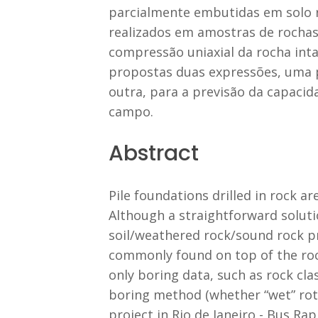
parcialmente embutidas em solo r
realizados em amostras de rochas
compressão uniaxial da rocha inta
propostas duas expressões, uma pa
outra, para a previsão da capacid
campo.
Abstract
Pile foundations drilled in rock a
Although a straightforward solutio
soil/weathered rock/sound rock prof
commonly found on top of the rock
only boring data, such as rock cla
boring method (whether “wet” rot
project in Rio de Janeiro - Bus R