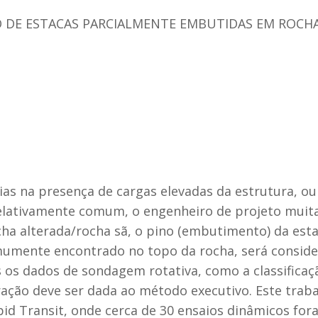
DE ESTACAS PARCIALMENTE EMBUTIDAS EM ROCHA
as na presença de cargas elevadas da estrutura, o
lativamente comum, o engenheiro de projeto muita
cha alterada/rocha sã, o pino (embutimento) da estac
mumente encontrado no topo da rocha, será consider
 os dados de sondagem rotativa, como a classificaç
deração deve ser dada ao método executivo. Este tra
apid Transit, onde cerca de 30 ensaios dinâmicos fo