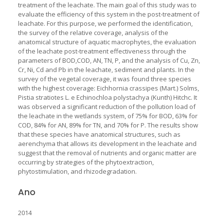
treatment of the leachate. The main goal of this study was to
evaluate the efficiency of this system in the post-treatment of
leachate. For this purpose, we performed the identification,
the survey of the relative coverage, analysis of the
anatomical structure of aquatic macrophytes, the evaluation
of the leachate post-treatment effectiveness through the
parameters of BOD,COD, AN, TN, P, and the analysis of Cu, Zn,
Cr, Ni, Cd and Pb in the leachate, sediment and plants. In the
survey of the vegetal coverage, it was found three species
with the highest coverage: Eichhornia crassipes (Mart.) Solms,
Pistia stratiotes L. e Echinochloa polystachya (Kunth) Hitchc. It
was observed a significant reduction of the pollution load of
the leachate in the wetlands system, of 75% for BOD, 63% for
COD, 84% for AN, 89% for TN, and 70% for P. The results show
that these species have anatomical structures, such as
aerenchyma that allows its development in the leachate and
suggest that the removal of nutrients and organic matter are
occurring by strategies of the phytoextraction,
phytostimulation, and rhizodegradation.
Ano
2014