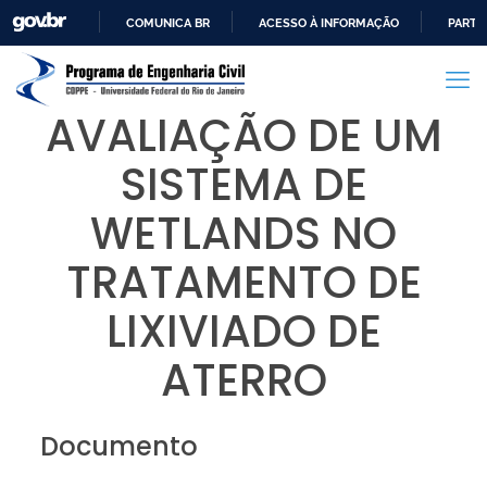
COMUNICA BR
ACESSO À INFORMAÇÃO
PARTI
IR
PARA
O
AVALIAÇÃO DE UM
CONTEÚDO
SISTEMA DE
WETLANDS NO
TRATAMENTO DE
LIXIVIADO DE
ATERRO
Documento