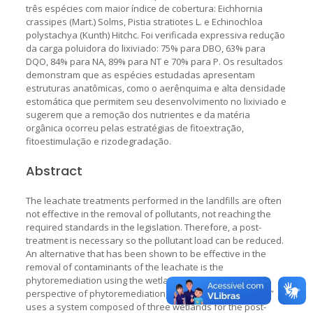
três espécies com maior índice de cobertura: Eichhornia
crassipes (Mart.) Solms, Pistia stratiotes L. e Echinochloa
polystachya (Kunth) Hitchc. Foi verificada expressiva redução
da carga poluidora do lixiviado: 75% para DBO, 63% para
DQO, 84% para NA, 89% para NT e 70% para P. Os resultados
demonstram que as espécies estudadas apresentam
estruturas anatômicas, como o aerênquima e alta densidade
estomática que permitem seu desenvolvimento no lixiviado e
sugerem que a remoção dos nutrientes e da matéria
orgânica ocorreu pelas estratégias de fitoextração,
fitoestimulação e rizodegradação.
Abstract
The leachate treatments performed in the landfills are often
not effective in the removal of pollutants, not reaching the
required standards in the legislation. Therefore, a post-
treatment is necessary so the pollutant load can be reduced.
An alternative that has been shown to be effective in the
removal of contaminants of the leachate is the
phytoremediation using the wetlands system. From the
perspective of phytoremediation, the Landfill of “Caximba”
uses a system composed of three wetlands for the post-