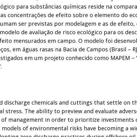
ológico para substâncias químicas reside na compar
 as concentrações de efeito sobre o elemento do ec
umam ser previstas por modelagem e as de efeito,
modelo de avaliação de risco ecológico para os desc
feito mensurados em campo. O modelo foi desenvol
ços, em águas rasas na Bacia de Campos (Brasil – RJ
estigados em um projeto conhecido como MAPEM – 
.
and discharge chemicals and cuttings that settle on t
l stress. The ability to preview and evaluate advers
 of management in order to prioritize investments 
e models of environmental risks have becoming a wi
dopting zero discharge practices during offshore oil