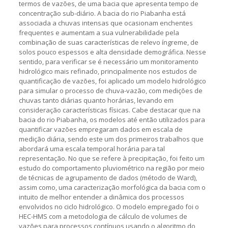
termos de vazões, de uma bacia que apresenta tempo de
concentração sub-diário. A bacia do rio Piabanha está
associada a chuvas intensas que ocasionam enchentes
frequentes e aumentam a sua vulnerabilidade pela
combinação de suas características de relevo íngreme, de
solos pouco espessos e alta densidade demográfica. Nesse
sentido, para verificar se é necessário um monitoramento
hidrológico mais refinado, principalmente nos estudos de
quantificação de vazões, foi aplicado um modelo hidrológico
para simular o processo de chuva-vazão, com medições de
chuvas tanto diárias quanto horárias, levando em
consideração características físicas. Cabe destacar que na
bacia do rio Piabanha, os modelos até então utilizados para
quantificar vazões empregaram dados em escala de
medição diária, sendo este um dos primeiros trabalhos que
abordará uma escala temporal horária para tal
representação. No que se refere à precipitação, foi feito um
estudo do comportamento pluviométrico na região por meio
de técnicas de agrupamento de dados (método de Ward),
assim como, uma caracterização morfológica da bacia com o
intuito de melhor entender a dinâmica dos processos
envolvidos no ciclo hidrológico. O modelo empregado foi o
HEC-HMS com a metodologia de cálculo de volumes de
vazões para processos contínuos usando o algoritmo do