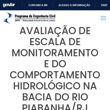
COMUNICA BR
ACESSO À INFORMAÇÃO
PARTI
IR
PARA
O
AVALIAÇÃO DE
CONTEÚDO
ESCALA DE
MONITORAMENTO
E DO
COMPORTAMENTO
HIDROLÓGICO NA
BACIA DO RIO
PIABANHA/RJ