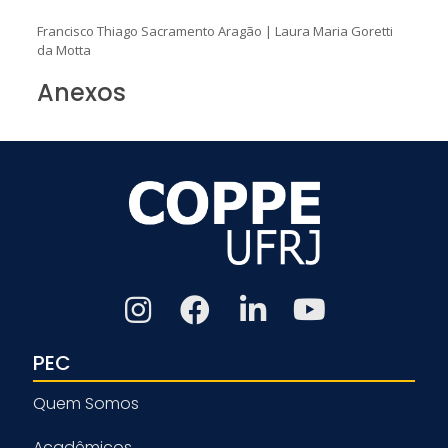
Francisco Thiago Sacramento Aragão
|
Laura Maria Goretti
da Motta
Anexos
PEC
Quem Somos
Acadêmicos