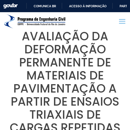
COMUNICA BR
ACESSO À INFORMAÇÃO
PARTI
IR
PARA
O
AVALIAÇÃO DA
CONTEÚDO
DEFORMAÇÃO
PERMANENTE DE
MATERIAIS DE
PAVIMENTAÇÃO A
PARTIR DE ENSAIOS
TRIAXIAIS DE
CARGAS REPETIDAS