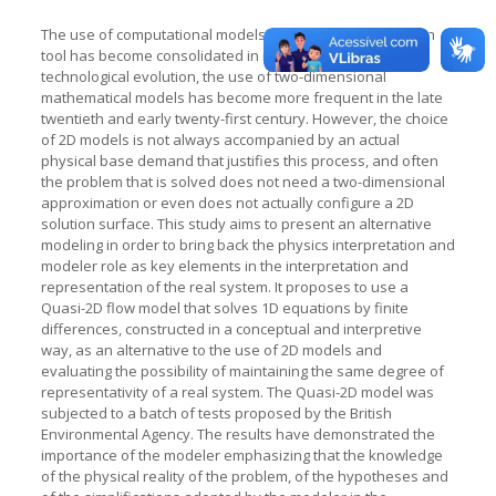
The use of computational models as a flood control design
tool has become consolidated in recent years. Due to
technological evolution, the use of two-dimensional
mathematical models has become more frequent in the late
twentieth and early twenty-first century. However, the choice
of 2D models is not always accompanied by an actual
physical base demand that justifies this process, and often
the problem that is solved does not need a two-dimensional
approximation or even does not actually configure a 2D
solution surface. This study aims to present an alternative
modeling in order to bring back the physics interpretation and
modeler role as key elements in the interpretation and
representation of the real system. It proposes to use a
Quasi-2D flow model that solves 1D equations by finite
differences, constructed in a conceptual and interpretive
way, as an alternative to the use of 2D models and
evaluating the possibility of maintaining the same degree of
representativity of a real system. The Quasi-2D model was
subjected to a batch of tests proposed by the British
Environmental Agency. The results have demonstrated the
importance of the modeler emphasizing that the knowledge
of the physical reality of the problem, of the hypotheses and