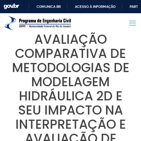
COMUNICA BR
ACESSO À INFORMAÇÃO
PARTI
IR
PARA
O
AVALIAÇÃO
CONTEÚDO
COMPARATIVA DE
METODOLOGIAS DE
MODELAGEM
HIDRÁULICA 2D E
SEU IMPACTO NA
INTERPRETAÇÃO E
AVALIAÇÃO DE