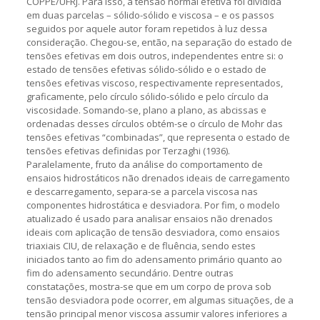
COPPE/UFRJ. Para isso, a tensão normal efetiva foi dividida
em duas parcelas – sólido-sólido e viscosa – e os passos
seguidos por aquele autor foram repetidos à luz dessa
consideração. Chegou-se, então, na separação do estado de
tensões efetivas em dois outros, independentes entre si: o
estado de tensões efetivas sólido-sólido e o estado de
tensões efetivas viscoso, respectivamente representados,
graficamente, pelo círculo sólido-sólido e pelo círculo da
viscosidade. Somando-se, plano a plano, as abcissas e
ordenadas desses círculos obtém-se o círculo de Mohr das
tensões efetivas “combinadas”, que representa o estado de
tensões efetivas definidas por Terzaghi (1936).
Paralelamente, fruto da análise do comportamento de
ensaios hidrostáticos não drenados ideais de carregamento
e descarregamento, separa-se a parcela viscosa nas
componentes hidrostática e desviadora. Por fim, o modelo
atualizado é usado para analisar ensaios não drenados
ideais com aplicação de tensão desviadora, como ensaios
triaxiais CIU, de relaxação e de fluência, sendo estes
iniciados tanto ao fim do adensamento primário quanto ao
fim do adensamento secundário. Dentre outras
constatações, mostra-se que em um corpo de prova sob
tensão desviadora pode ocorrer, em algumas situações, de a
tensão principal menor viscosa assumir valores inferiores a