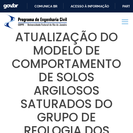
COMUNICA BR
ACESSO À INFORMAÇÃO
PARTI
IR
PARA
O
ATUALIZAÇÃO DO
CONTEÚDO
MODELO DE
COMPORTAMENTO
DE SOLOS
ARGILOSOS
SATURADOS DO
GRUPO DE
REOLOGIA DOS