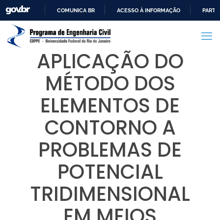
COMUNICA BR
ACESSO À INFORMAÇÃO
PARTI
IR
PARA
O
APLICAÇÃO DO
CONTEÚDO
MÉTODO DOS
ELEMENTOS DE
CONTORNO A
PROBLEMAS DE
POTENCIAL
TRIDIMENSIONAL
EM MEIOS