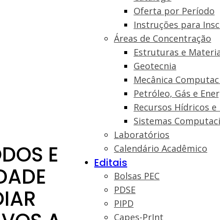
Oferta por Período
Instruções para Insc
Áreas de Concentração
Estruturas e Materia
Geotecnia
Mecânica Computac
Petróleo, Gás e Ene
Recursos Hídricos e
Sistemas Computaci
Laboratórios
DOS E
Calendário Acadêmico
Editais
IDADE
Bolsas PEC
PDSE
OIAR
PIPD
Capes-PrInt