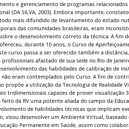
jamento e gerenciamento de programas relacionados
onal (DA SILVA, 2003). Embora importante, constato
do mais difundido de levantamento do estado nutri
orais das comunidades brasileiras, eram inconsiste
obre o desenvolvimento correto da técnica. A fim d
) ofereceu, durante 10 anos, o Curso de Aperfeiçoam
 este curso passa a ser oferecido também a distânci
 profissionais afastado de sua sede no Rio de Janeir
esenvolvimento das habilidades de calibração de in
 não eram contemplados pelo Curso. A fim de contri
propõe a utilização da Tecnologia de Realidade Vir
uais tridimensionais capazes de prover visualização 
m feito da RV uma potente aliada do campo da Educaç
volvimento de habilidades técnicas que implicam e
to, visou desenvolver um Ambiente Virtual, baseado
Educação Permanente em Saúde, assim como colabor