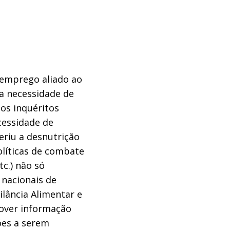
semprego aliado ao
a necessidade de
os inquéritos
cessidade de
eriu a desnutrição
olíticas de combate
c.) não só
 nacionais de
ilância Alimentar e
rover informação
ões a serem