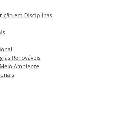
rição em Disciplinas
is
ional
rgias Renováveis
 Meio Ambiente
onais