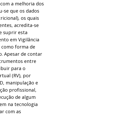
 com a melhoria dos
u-se que os dados
cional), os quais
ntes, acredita-se
e suprir esta
ento em Vigilância
a, como forma de
o. Apesar de contar
strumentos entre
buir para o
tual (RV), por
3D, manipulação e
ão profissional,
xecução de algum
 em na tecnologia
ar com as