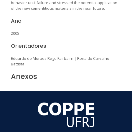
behavior until failure and stressed the potential application
of the new cementitious materials in the near future.
Ano
2005
Orientadores
Eduardo de Moraes Rego Fairbairn
|
Ronaldo Carvalho
Battista
Anexos