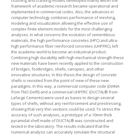
crushing and cracking models developed mainly within the
framework of academic research became operational and
implemented in commercial codes. Also, the advances in
computer technology combines performance of meshing,
modeling and visualization allowing the effective use of
complex finite element models for the most challenging
analyses. In what concerns the evolution of cementitious
materials, the high performance concretes (HPC) and ultra-
high performance fiber reinforced concretes (UHPFRC), left
the academic world to become an industrial product.
Combining high durability with high mechanical strength these
new materials have been recently applied to the construction
of bridges, footbridges, shells, canopies, and other
innovative structures. In this thesis the design of concrete
shells is revisited from the point of view of these new
paradigms. In this way, a commercial computer code (DIANA
from TNO-Delft) and a commercial UHPFRC (DUCTAL® from
Lafarge Cements) were used as bases to design several
types of shells, without any reinforcement and prestressing,
showing that very thin sections could be used. To stress the
accuracy of such analyses, a prototype of a 10mm thick
pyramidal shell made of DUCTAL® was constructed and
tested in the laboratory. The results indicated that the
numerical analysis can accurately simulate the structural