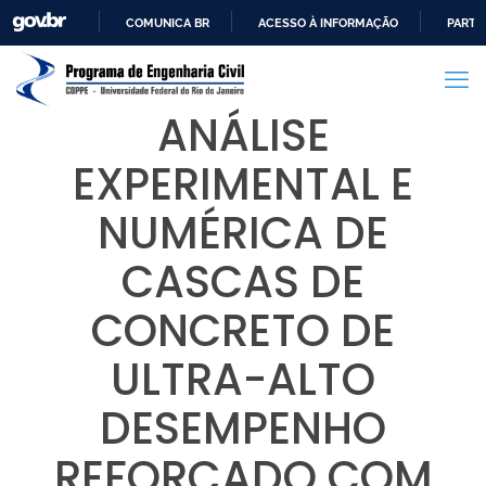
COMUNICA BR
ACESSO À INFORMAÇÃO
PARTI
IR
PARA
O
ANÁLISE
CONTEÚDO
EXPERIMENTAL E
NUMÉRICA DE
CASCAS DE
CONCRETO DE
ULTRA-ALTO
DESEMPENHO
REFORÇADO COM