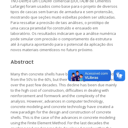
TNO-Delft) e um CUADRF comercial (DUCTAL® de Cimentos
Lafarge) foram usados como base para o projeto de diversos
tipos de cascas sem barras de armadura e sem protensão,
mostrando que seções muito esbeltas podem ser utilizadas.
Para ressaltar a precisão de tais análises, o protótipo de
uma casca piramidal foi construído e ensaiado em
laboratório. Os resultados indicaram que a análise numérica
pode simular com precisão o comportamento da estrutura
até à ruptura apontando para o potencial da aplicação dos
novos materiais cimentíceos no futuro próximo.
Abstract
Many thin concrete shells have been built around the world
from the 50’s to the 60’s, but their use has gradually declined
over the past few decades. This decline has been due mainly
to the high cost of construction, difficulties in dealing with
reinforcement and formwork and the complexity of the
analysis. However, advances in computer technology,
concrete modeling and concrete technology have created a
new paradigm for the design and construction of concrete
shells. This is the case of the advances in concrete modeling
using the Finite Element Method. For the last decades the