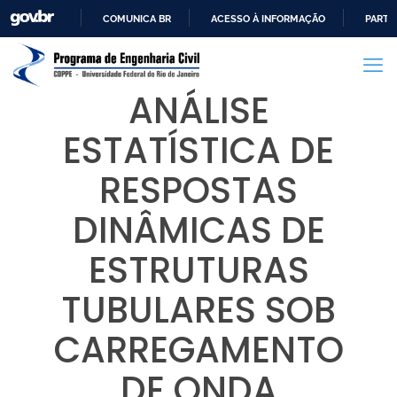
COMUNICA BR
ACESSO À INFORMAÇÃO
PARTI
IR
PARA
O
ANÁLISE
CONTEÚDO
ESTATÍSTICA DE
RESPOSTAS
DINÂMICAS DE
ESTRUTURAS
TUBULARES SOB
CARREGAMENTO
DE ONDA