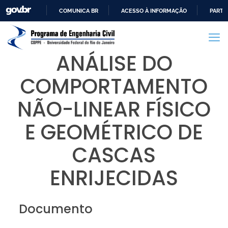
COMUNICA BR
ACESSO À INFORMAÇÃO
PARTI
IR
PARA
O
ANÁLISE DO
CONTEÚDO
COMPORTAMENTO
NÃO-LINEAR FÍSICO
E GEOMÉTRICO DE
CASCAS
ENRIJECIDAS
Documento