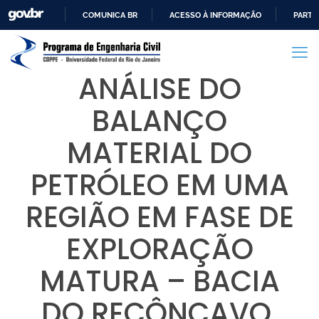
COMUNICA BR
ACESSO À INFORMAÇÃO
PARTI
IR
PARA
O
ANÁLISE DO
CONTEÚDO
BALANÇO
MATERIAL DO
PETRÓLEO EM UMA
REGIÃO EM FASE DE
EXPLORAÇÃO
MATURA – BACIA
DO RECÔNCAVO,