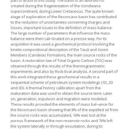
part of Brazil to this study. The basin is an aborted rift
created during the fragmentation of the Gondwana
supercontinent, during Lower Cretaceous. The quite known
stage of exploration of the Reconcavo basin has contributed
to the reduction of uncertainties concerning charges and
losses, important issues to the definition of mass balance.
The large number of parameters that influence the mass
balance were then cali¬brated on a precise way. For its
acquisition it was used a geochemical protocol involving the
kinetic-compositional description of the Tauá and Gomo
Members (Candeias Formation), the main source rocks of the
basin. A restoration law of Total Organic Carbon (TOC) was
obtained through the results of the thermogravimetric
experiments and also by Rock-Eval analysis. A second part of
this work integrated these geochemical results in a
sequential scheme of petroleum system modelings (1D, 2D
and 3D). A thermal history calibration apart from the
maturation data was used to obtain the source term. Later
on, generation, expulsion and migration were modeled.
These results provided the elements of mass bal¬ance for
the Reconcavo basin showing that 8% of the expelled oil from
the source rocks was accumulated, 16% was lost at the
porous framework of the non-reservoir rocks and 76% left
the system laterally or through exsudation, during its